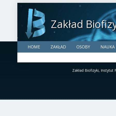
Zakład Biofiz
Pomiń
HOME
ZAKŁAD
OSOBY
NAUKA
nawigacje
Zakład Biofizyki
, Instytut