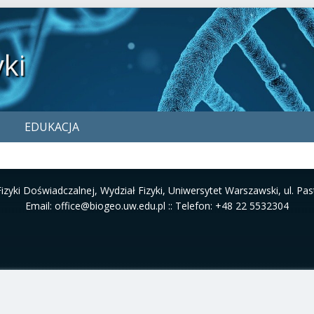
yki
EDUKACJA
 Fizyki Doświadczalnej, Wydział Fizyki, Uniwersytet Warszawski, ul. P
Email: office@biogeo.uw.edu.pl :: Telefon: +48 22 5532304